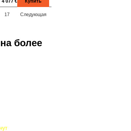
4 077 €
Купить
17
Следующая
 на более
нут