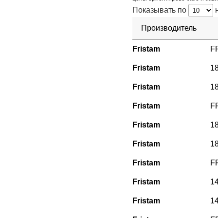
Показывать по
н
Производитель
Fristam
F
Fristam
1
Fristam
1
Fristam
F
Fristam
1
Fristam
1
Fristam
F
Fristam
1
Fristam
1