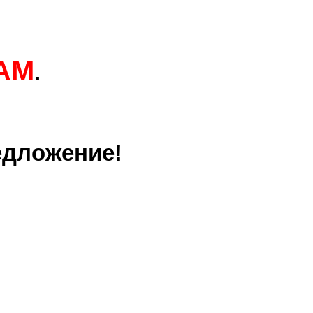
AM
.
едложение!