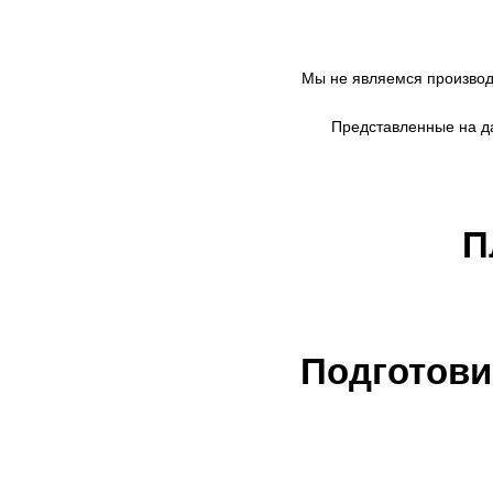
Мы не являемся произво
Представленные на да
П
Подготови