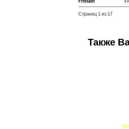
Fristam
F
Страниц 1 из 17
Также Ва
Ос