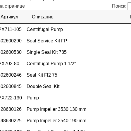
а странице
Поиск:
Артикул
Описание
PX711-105
Centrifugal Pump
802600290
Seal Service Kit FP
802600530
Single Seal Kit 735
PX702-80
Centrifugal Pump 1 1/2"
802600246
Seal Kit Fl2 75
802600845
Double Seal Kit
PX722-130
Pump
428630126
Pump Impeller 3530 130 mm
448630225
Pump Impeller 3540 190 mm