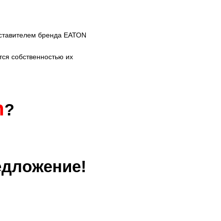
ставителем бренда ЕАТОN
тся собственностью их
m
?
едложение!