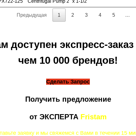
PX722-125
Centrifugal Pump 2" x 1-1/2"
Предыдущая
1
2
3
4
5
…
м доступен экспресс-заказ
чем 10 000 брендов!
Сделать Запрос
Получить предложение
от ЭКСПЕРТА
Fristam
тавьте заявку и мы свяжемся с Вами в течении 15 ми