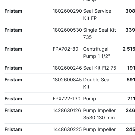
Fristam
1802600290
Seal Service
308
Kit FP
Fristam
1802600530
Single Seal Kit
339
735
Fristam
FPX702-80
Centrifugal
2 515
Pump 1 1/2"
Fristam
1802600246
Seal Kit Fl2 75
191
Fristam
1802600845
Double Seal
591
Kit
Fristam
FPX722-130
Pump
711
Fristam
1428630126
Pump Impeller
246
3530 130 mm
Fristam
1448630225
Pump Impeller
245