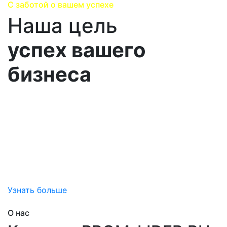
С заботой о вашем успехе
Наша цель
успех вашего
бизнеса
Выстраиваем долгосрочные партнерских
отношения, помогаеим Вам достичь успеха и
привносим дополнительную ценность
за счет снижения затран на обслуживание вашего
оборудования, снижения непредвиденных рисков
простоя,
помогаем добиться эффективной эксплуатации.
Узнать больше
О нас