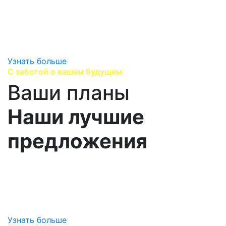
сотрудничаем с надежными логистическими
партнерами,
предоставляем гарантию производителя и
гарантируем оригинальность продукции.
Узнать больше
С заботой о вашем будущем
Ваши планы
Наши лучшие
предложения
Изучаем вашу стратегию развития, выявляем ваши
перспективные потребности,
находим лучшие предложения, варианты поставок
и сервисного сопровождения.
Узнать больше