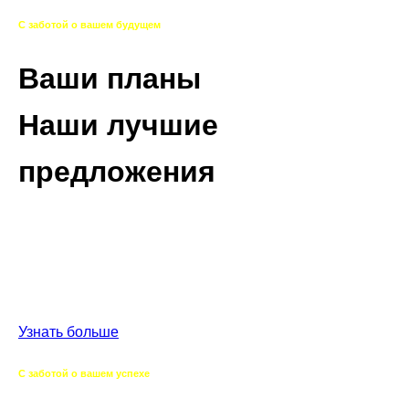
С заботой о вашем будущем
Ваши планы
Наши лучшие
предложения
Изучаем вашу стратегию развития, выявляем ваши
перспективные потребности,
находим лучшие предложения, варианты поставок и
сервисного сопровождения.
Узнать больше
С заботой о вашем успехе