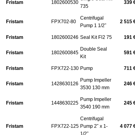
Fristam
1802600530
339 
735
Centrifugal
Fristam
FPX702-80
2 515 
Pump 1 1/2"
Fristam
1802600246
Seal Kit Fl2 75
191 
Double Seal
Fristam
1802600845
591 
Kit
Fristam
FPX722-130
Pump
711 
Pump Impeller
Fristam
1428630126
246 
3530 130 mm
Pump Impeller
Fristam
1448630225
245 
3540 190 mm
Centrifugal
Fristam
FPX722-125
Pump 2" x 1-
4 077 
1/2"