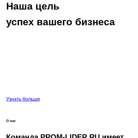
Наша цель
успех вашего бизнеса
Выстраиваем долгосрочные партнерских отношения,
помогаеим Вам достичь успеха и привносим
дополнительную ценность
за счет снижения затран на обслуживание вашего
оборудования, снижения непредвиденных рисков
простоя,
помогаем добиться эффективной эксплуатации.
Узнать больше
О нас
Команда PROM-LIDER.RU имеет