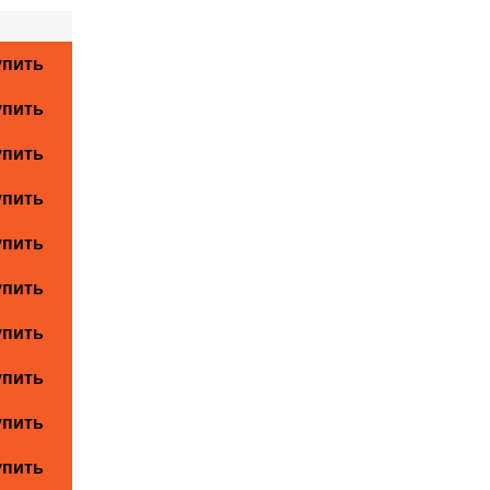
упить
упить
упить
упить
упить
упить
упить
упить
упить
упить