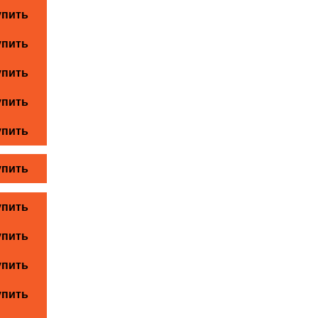
упить
упить
упить
упить
упить
упить
упить
упить
упить
упить