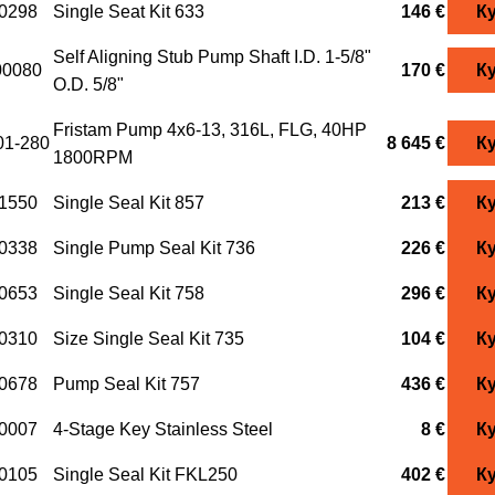
0298
Single Seat Kit 633
146 €
К
Self Aligning Stub Pump Shaft I.D. 1-5/8"
00080
170 €
К
O.D. 5/8"
Fristam Pump 4x6-13, 316L, FLG, 40HP
1-280
8 645 €
К
1800RPM
1550
Single Seal Kit 857
213 €
К
0338
Single Pump Seal Kit 736
226 €
К
0653
Single Seal Kit 758
296 €
К
0310
Size Single Seal Kit 735
104 €
К
0678
Pump Seal Kit 757
436 €
К
0007
4-Stage Key Stainless Steel
8 €
К
0105
Single Seal Kit FKL250
402 €
К