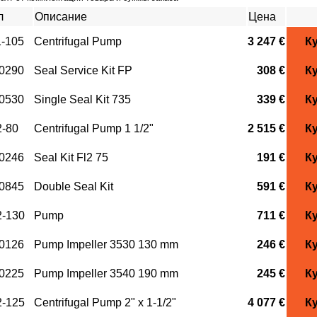
л
Описание
Цена
-105
Centrifugal Pump
3 247 €
К
0290
Seal Service Kit FP
308 €
К
0530
Single Seal Kit 735
339 €
К
-80
Centrifugal Pump 1 1/2"
2 515 €
К
0246
Seal Kit Fl2 75
191 €
К
0845
Double Seal Kit
591 €
К
-130
Pump
711 €
К
0126
Pump Impeller 3530 130 mm
246 €
К
0225
Pump Impeller 3540 190 mm
245 €
К
-125
Centrifugal Pump 2" x 1-1/2"
4 077 €
К