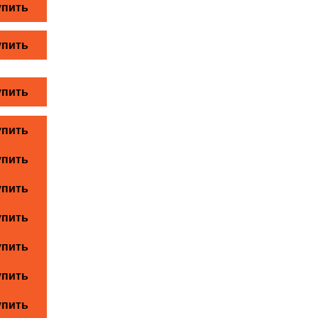
упить
упить
упить
упить
упить
упить
упить
упить
упить
упить