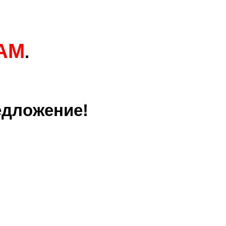
AM
.
едложение!