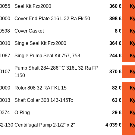
0055
Seal Kit Fzx2000
360 €
К
0000
Cover End Plate 316 L 32 Ra Fkl50
398 €
К
0598
Cover Gasket
8 €
К
0010
Single Seal Kit Fzx2000
364 €
К
1087
Single Pump Seal Kit 757, 758
244 €
К
Pump Shaft 284-286TC 316L 32 Ra FP
0107
370 €
К
1150
0000
Rotor 808 32 RA FKL 15
82 €
К
0013
Shaft Collar 303 143-145Tc
63 €
К
0374
O-Ring
29 €
К
2-130
Centrifugal Pump 2-1/2" x 2"
4 039 €
К