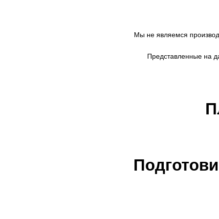
Мы не являемся произво
Представленные на да
П
Подготови