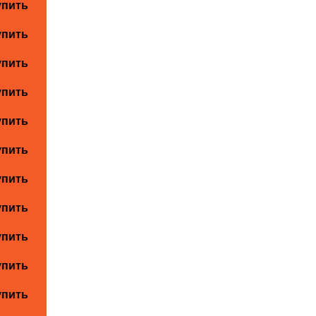
упить
упить
упить
упить
упить
упить
упить
упить
упить
упить
упить