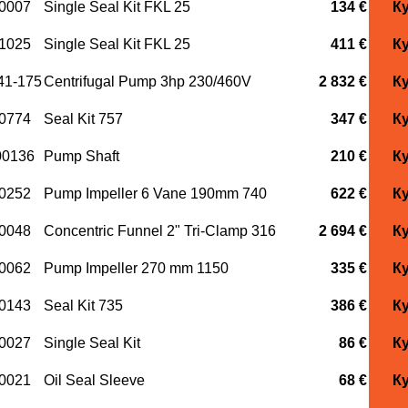
0007
Single Seal Kit FKL 25
134 €
К
1025
Single Seal Kit FKL 25
411 €
К
1-175
Centrifugal Pump 3hp 230/460V
2 832 €
К
0774
Seal Kit 757
347 €
К
00136
Pump Shaft
210 €
К
0252
Pump Impeller 6 Vane 190mm 740
622 €
К
0048
Concentric Funnel 2" Tri-Clamp 316
2 694 €
К
0062
Pump Impeller 270 mm 1150
335 €
К
0143
Seal Kit 735
386 €
К
0027
Single Seal Kit
86 €
К
0021
Oil Seal Sleeve
68 €
К