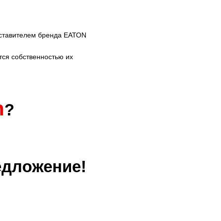
ставителем бренда ЕАТОN
тся собственностью их
m
?
едложение!