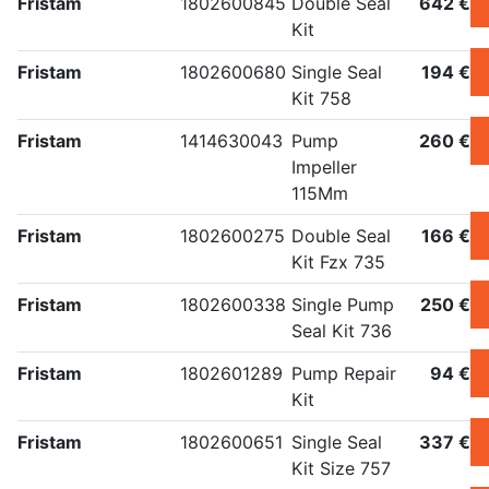
Fristam
1802600845
Double Seal
642 €
Kit
Fristam
1802600680
Single Seal
194 €
Kit 758
Fristam
1414630043
Pump
260 €
Impeller
115Mm
Fristam
1802600275
Double Seal
166 €
Kit Fzx 735
Fristam
1802600338
Single Pump
250 €
Seal Kit 736
Fristam
1802601289
Pump Repair
94 €
Kit
Fristam
1802600651
Single Seal
337 €
Kit Size 757