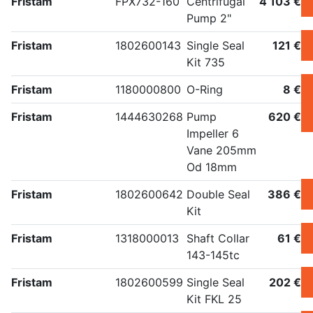
Fristam
FPX732-160
Centrifugal
4 103 €
Pump 2"
Fristam
1802600143
Single Seal
121 €
Kit 735
Fristam
1180000800
O-Ring
8 €
Fristam
1444630268
Pump
620 €
Impeller 6
Vane 205mm
Od 18mm
Fristam
1802600642
Double Seal
386 €
Kit
Fristam
1318000013
Shaft Collar
61 €
143-145tc
Fristam
1802600599
Single Seal
202 €
Kit FKL 25