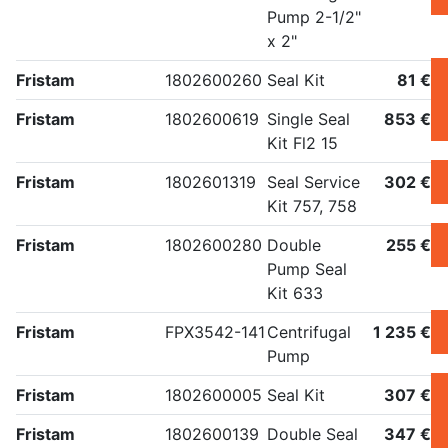
Pump 2-1/2"
x 2"
Fristam
1802600260
Seal Kit
81 €
Fristam
1802600619
Single Seal
853 €
Kit Fl2 15
Fristam
1802601319
Seal Service
302 €
Kit 757, 758
Fristam
1802600280
Double
255 €
Pump Seal
Kit 633
Fristam
FPX3542-141
Centrifugal
1 235 €
Pump
Fristam
1802600005
Seal Kit
307 €
Fristam
1802600139
Double Seal
347 €