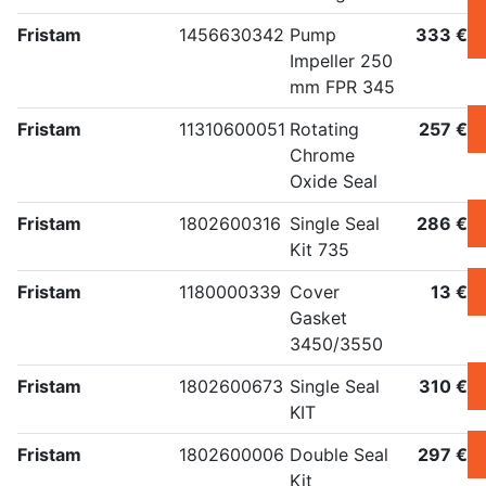
Fristam
1456630342
Pump
333 €
Impeller 250
mm FPR 345
Fristam
11310600051
Rotating
257 €
Chrome
Oxide Seal
Fristam
1802600316
Single Seal
286 €
Kit 735
Fristam
1180000339
Cover
13 €
Gasket
3450/3550
Fristam
1802600673
Single Seal
310 €
KIT
Fristam
1802600006
Double Seal
297 €
Kit