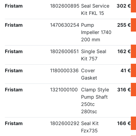
Fristam
1802600895
Seal Service
302 €
Kit FKL 15
Fristam
1470630254
Pump
255 €
Impeller 1740
200 mm
Fristam
1802600651
Single Seal
162 €
Kit 757
Fristam
1180000336
Cover
41 €
Gasket
Fristam
1321000100
Clamp Style
316 €
Pump Shaft
250tc
280tsc
Fristam
1802600292
Seal Kit
166 €
Fzx735