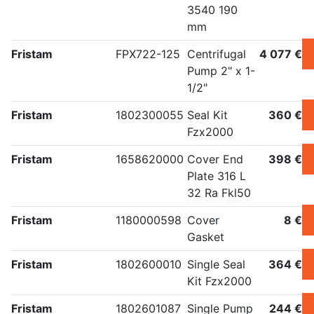
3540 190
mm
Fristam
FPX722-125
Centrifugal
4 077 €
Pump 2" x 1-
1/2"
Fristam
1802300055
Seal Kit
360 €
Fzx2000
Fristam
1658620000
Cover End
398 €
Plate 316 L
32 Ra Fkl50
Fristam
1180000598
Cover
8 €
Gasket
Fristam
1802600010
Single Seal
364 €
Kit Fzx2000
Fristam
1802601087
Single Pump
244 €