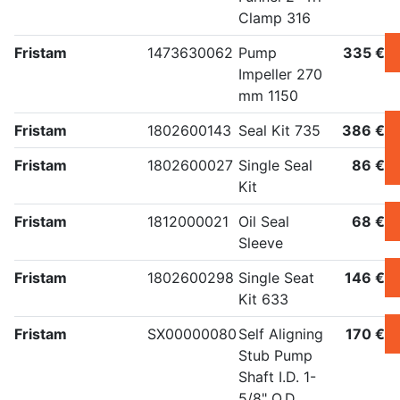
Clamp 316
Fristam
1473630062
Pump
335 €
Impeller 270
mm 1150
Fristam
1802600143
Seal Kit 735
386 €
Fristam
1802600027
Single Seal
86 €
Kit
Fristam
1812000021
Oil Seal
68 €
Sleeve
Fristam
1802600298
Single Seat
146 €
Kit 633
Fristam
SX00000080
Self Aligning
170 €
Stub Pump
Shaft I.D. 1-
5/8" O.D.