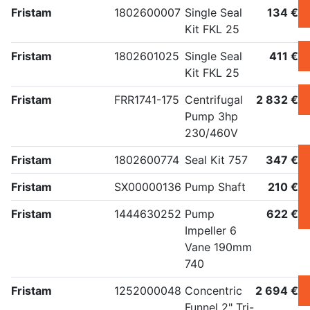
Fristam
1802600007
Single Seal
134 €
Kit FKL 25
Fristam
1802601025
Single Seal
411 €
Kit FKL 25
Fristam
FRR1741-175
Centrifugal
2 832 €
Pump 3hp
230/460V
Fristam
1802600774
Seal Kit 757
347 €
Fristam
SX00000136
Pump Shaft
210 €
Fristam
1444630252
Pump
622 €
Impeller 6
Vane 190mm
740
Fristam
1252000048
Concentric
2 694 €
Funnel 2" Tri-