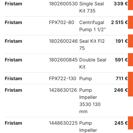
Fristam
1802600530
Single Seal
339 €
Kit 735
Fristam
FPX702-80
Centrifugal
2 515 €
Pump 1 1/2"
Fristam
1802600246
Seal Kit Fl2
191 €
75
Fristam
1802600845
Double Seal
591 €
Kit
Fristam
FPX722-130
Pump
711 €
Fristam
1428630126
Pump
246 €
Impeller
3530 130
mm
Fristam
1448630225
Pump
245 €
Impeller