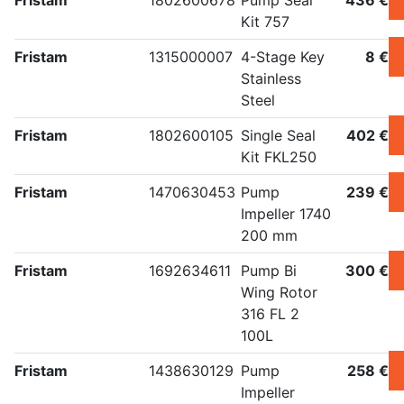
Fristam
1802600678
Pump Seal
436 €
Kit 757
Fristam
1315000007
4-Stage Key
8 €
Stainless
Steel
Fristam
1802600105
Single Seal
402 €
Kit FKL250
Fristam
1470630453
Pump
239 €
Impeller 1740
200 mm
Fristam
1692634611
Pump Bi
300 €
Wing Rotor
316 FL 2
100L
Fristam
1438630129
Pump
258 €
Impeller