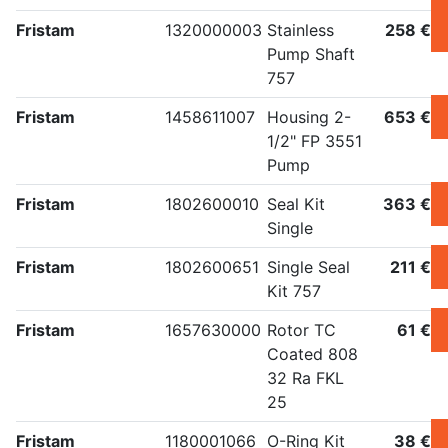
Fristam
1320000003
Stainless
258 €
Pump Shaft
757
Fristam
1458611007
Housing 2-
653 €
1/2" FP 3551
Pump
Fristam
1802600010
Seal Kit
363 €
Single
Fristam
1802600651
Single Seal
211 €
Kit 757
Fristam
1657630000
Rotor TC
61 €
Coated 808
32 Ra FKL
25
Fristam
1180001066
O-Ring Kit
38 €