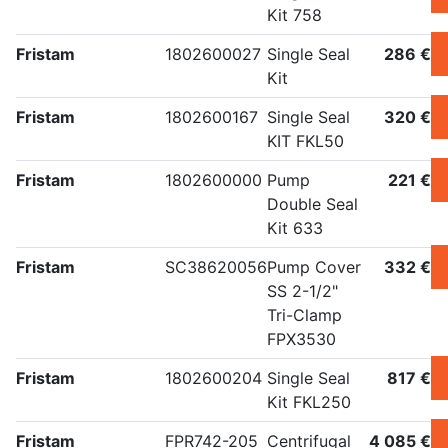
Kit 758
Fristam
1802600027
Single Seal
286 €
Kit
Fristam
1802600167
Single Seal
320 €
KIT FKL50
Fristam
1802600000
Pump
221 €
Double Seal
Kit 633
Fristam
SC38620056
Pump Cover
332 €
SS 2-1/2"
Tri-Clamp
FPX3530
Fristam
1802600204
Single Seal
817 €
Kit FKL250
Fristam
FPR742-205
Centrifugal
4 085 €