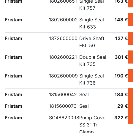
Fristam
1802600651
Single Seal
163 €
Kit 757
Fristam
1802600002
Single Seal
148 €
Kit 633
Fristam
1372600000
Drive Shaft
127 €
FKL 50
Fristam
1802600221
Double Seal
381 €
Kit 735
Fristam
1802600009
Single Seal
190 €
Kit 736
Fristam
1815600042
Seal
184 €
Fristam
1815600073
Seal
29 €
Fristam
SC48620098
Pump Cover
322 €
SS 3" Tri-
Clamp