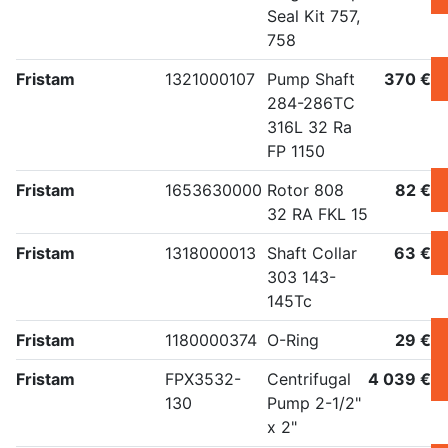
Seal Kit 757,
758
Fristam
1321000107
Pump Shaft
370 €
284-286TC
316L 32 Ra
FP 1150
Fristam
1653630000
Rotor 808
82 €
32 RA FKL 15
Fristam
1318000013
Shaft Collar
63 €
303 143-
145Tc
Fristam
1180000374
O-Ring
29 €
Fristam
FPX3532-
Centrifugal
4 039 €
130
Pump 2-1/2"
x 2"