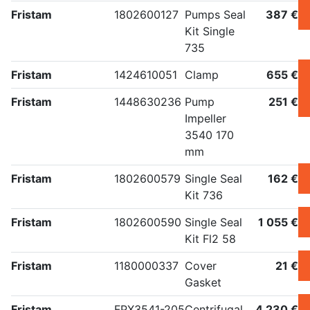
Fristam
1802600127
Pumps Seal
387 €
Kit Single
735
Fristam
1424610051
Clamp
655 €
Fristam
1448630236
Pump
251 €
Impeller
3540 170
mm
Fristam
1802600579
Single Seal
162 €
Kit 736
Fristam
1802600590
Single Seal
1 055 €
Kit Fl2 58
Fristam
1180000337
Cover
21 €
Gasket
Fristam
FPX3541-205
Centrifugal
4 230 €