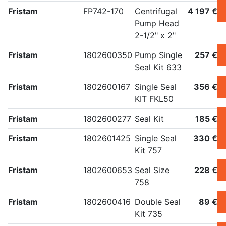
Fristam
FP742-170
Centrifugal
4 197 €
Pump Head
2-1/2" x 2"
Fristam
1802600350
Pump Single
257 €
Seal Kit 633
Fristam
1802600167
Single Seal
356 €
KIT FKL50
Fristam
1802600277
Seal Kit
185 €
Fristam
1802601425
Single Seal
330 €
Kit 757
Fristam
1802600653
Seal Size
228 €
758
Fristam
1802600416
Double Seal
89 €
Kit 735