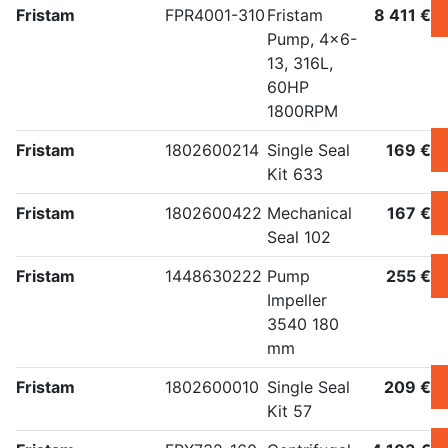
Fristam
FPR4001-310
Fristam
8 411 €
Pump, 4x6-
13, 316L,
60HP
1800RPM
Fristam
1802600214
Single Seal
169 €
Kit 633
Fristam
1802600422
Mechanical
167 €
Seal 102
Fristam
1448630222
Pump
255 €
Impeller
3540 180
mm
Fristam
1802600010
Single Seal
209 €
Kit 57