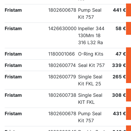
Fristam
1802600678
Pump Seal
441 €
Kit 757
Fristam
1426630000
Inpeller 344
58 €
130Mm 18
316 L32 Ra
Fristam
1180001066
O-Ring Kits
47 €
Fristam
1802600774
Seal Kit 757
339 €
Fristam
1802600779
Single Seal
265 €
Kit FKL 25
Fristam
1802600738
Single Seal
308 €
KIT FKL
Fristam
1802600678
Pump Seal
431 €
Kit 757