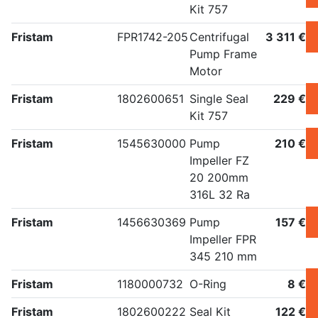
Kit 757
Fristam
FPR1742-205
Centrifugal
3 311 €
Pump Frame
Motor
Fristam
1802600651
Single Seal
229 €
Kit 757
Fristam
1545630000
Pump
210 €
Impeller FZ
20 200mm
316L 32 Ra
Fristam
1456630369
Pump
157 €
Impeller FPR
345 210 mm
Fristam
1180000732
O-Ring
8 €
Fristam
1802600222
Seal Kit
122 €