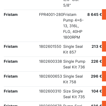
5/8"
Fristam
FPR4001-280
Fristam
8 645 €
Pump 4x6-
13, 316L,
FLG, 40HP
1800RPM
Fristam
1802601550
Single Seal
213 €
Kit 857
Fristam
1802600338
Single Pump
226 €
Seal Kit 736
Fristam
1802600653
Single Seal
296 €
Kit 758
Fristam
1802600310
Size Single
104 €
Seal Kit 735