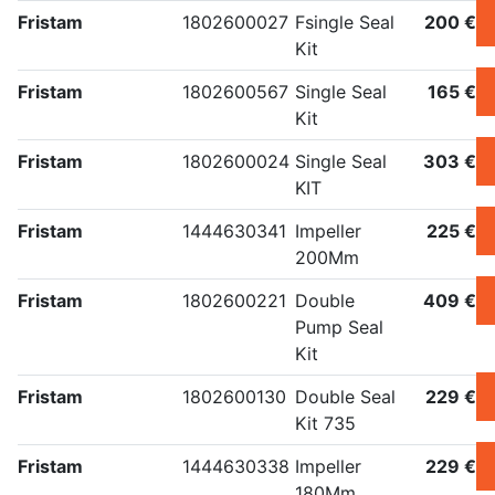
Fristam
1802600027
Fsingle Seal
200 €
Kit
Fristam
1802600567
Single Seal
165 €
Kit
Fristam
1802600024
Single Seal
303 €
KIT
Fristam
1444630341
Impeller
225 €
200Mm
Fristam
1802600221
Double
409 €
Pump Seal
Kit
Fristam
1802600130
Double Seal
229 €
Kit 735
Fristam
1444630338
Impeller
229 €
180Mm