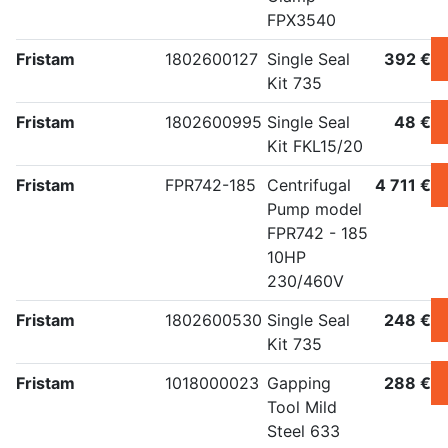
FPX3540
Fristam
1802600127
Single Seal
392 €
Kit 735
Fristam
1802600995
Single Seal
48 €
Kit FKL15/20
Fristam
FPR742-185
Centrifugal
4 711 €
Pump model
FPR742 - 185
10HP
230/460V
Fristam
1802600530
Single Seal
248 €
Kit 735
Fristam
1018000023
Gapping
288 €
Tool Mild
Steel 633