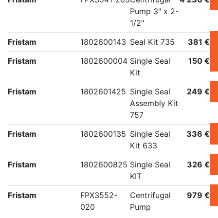
Pump 3" x 2-
1/2"
Fristam
1802600143
Seal Kit 735
381 €
Fristam
1802600004
Single Seal
150 €
Kit
Fristam
1802601425
Single Seal
249 €
Assembly Kit
757
Fristam
1802600135
Single Seal
336 €
Kit 633
Fristam
1802600825
Single Seal
326 €
KIT
Fristam
FPX3552-
Centrifugal
979 €
020
Pump