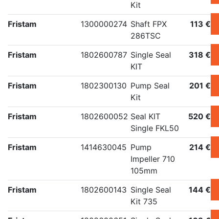
Kit
Fristam
1300000274
Shaft FPX
113 €
286TSC
Fristam
1802600787
Single Seal
318 €
KIT
Fristam
1802300130
Pump Seal
201 €
Kit
Fristam
1802600052
Seal KIT
520 €
Single FKL50
Fristam
1414630045
Pump
214 €
Impeller 710
105mm
Fristam
1802600143
Single Seal
144 €
Kit 735