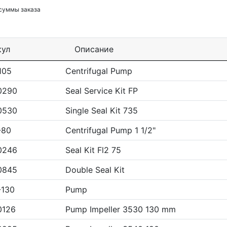
 суммы заказа
кул
Описание
105
Centrifugal Pump
0290
Seal Service Kit FP
0530
Single Seal Kit 735
-80
Centrifugal Pump 1 1/2"
0246
Seal Kit Fl2 75
0845
Double Seal Kit
-130
Pump
0126
Pump Impeller 3530 130 mm