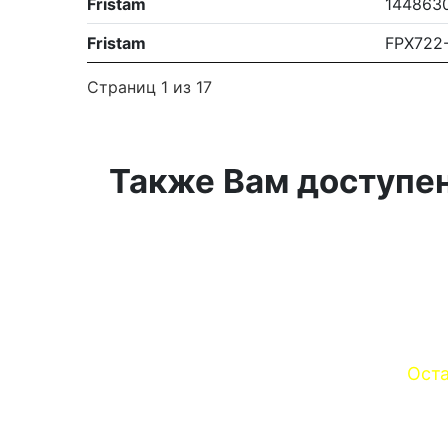
Fristam
144863
Fristam
FPX722
Страниц 1 из 17
Также Вам доступен
Оста