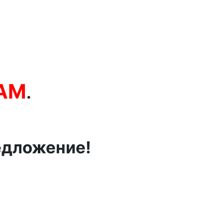
TAM
.
едложение!