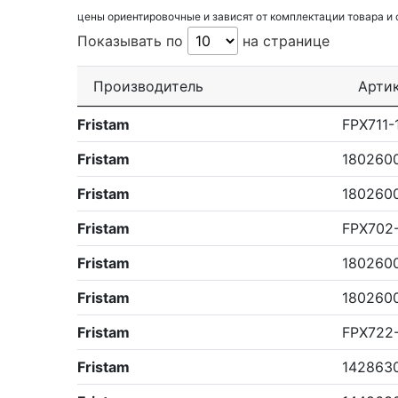
цены ориентировочные и зависят от комплектации товара и
Показывать по
на странице
Производитель
Арти
Fristam
FPX711-
Fristam
180260
Fristam
180260
Fristam
FPX702
Fristam
180260
Fristam
180260
Fristam
FPX722
Fristam
142863