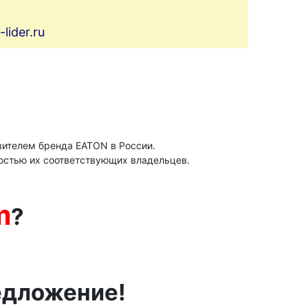
ider.ru
ителем бренда ЕАТОN в России.
остью их соответствующих владельцев.
m
?
едложение!