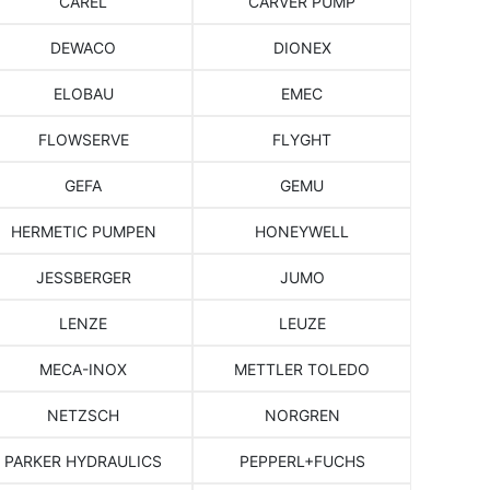
CAREL
CARVER PUMP
DEWACO
DIONEX
ELOBAU
EMEC
FLOWSERVE
FLYGHT
GEFA
GEMU
HERMETIC PUMPEN
HONEYWELL
JESSBERGER
JUMO
LENZE
LEUZE
MECA-INOX
METTLER TOLEDO
NETZSCH
NORGREN
PARKER HYDRAULICS
PEPPERL+FUCHS