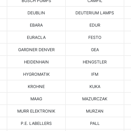
BUSCH PUMPS
CAMFIL
DEUBLIN
DEUTERIUM LAMPS
EBARA
EDUR
EURACLA
FESTO
GARDNER DENVER
GEA
HEIDENHAIN
HENGSTLER
HYGROMATIK
IFM
KROHNE
KUKA
MAAG
MAZURCZAK
MURR ELEKTRONIK
MURZAN
P.E. LABELLERS
PALL