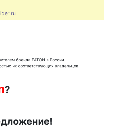
der.ru
ителем бренда ЕАТОN в России.
остью их соответствующих владельцев.
m
?
едложение!