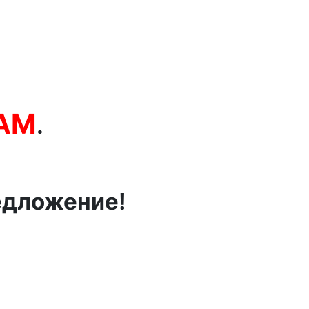
TAM
.
едложение!