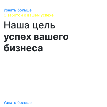
и сервисного сопровождения.
Узнать больше
С заботой о вашем успехе
Наша цель
успех вашего
бизнеса
Выстраиваем долгосрочные партнерских
отношения, помогаеим Вам достичь успеха и
привносим дополнительную ценность
за счет снижения затран на обслуживание вашего
оборудования, снижения непредвиденных рисков
простоя,
помогаем добиться эффективной эксплуатации.
Узнать больше