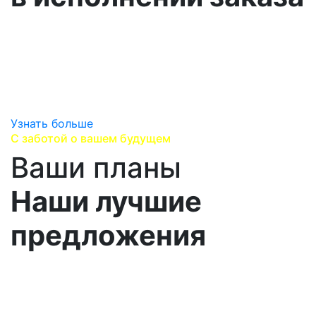
Работаем напрямую с производителями,
сотрудничаем с надежными логистическими
партнерами,
предоставляем гарантию производителя и
гарантируем оригинальность продукции.
Узнать больше
С заботой о вашем будущем
Ваши планы
Наши лучшие
предложения
Изучаем вашу стратегию развития, выявляем ваши
перспективные потребности,
находим лучшие предложения, варианты поставок