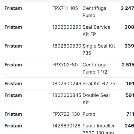
Fristam
FPX711-105
Centrifugal
3 247
Pump
Fristam
1802600290
Seal Service
308
Kit FP
Fristam
1802600530
Single Seal Kit
339
735
Fristam
FPX702-80
Centrifugal
2 515
Pump 1 1/2"
Fristam
1802600246
Seal Kit Fl2 75
191
Fristam
1802600845
Double Seal
591
Kit
Fristam
FPX722-130
Pump
711
Fristam
1428630126
Pump Impeller
246
3530 130 mm